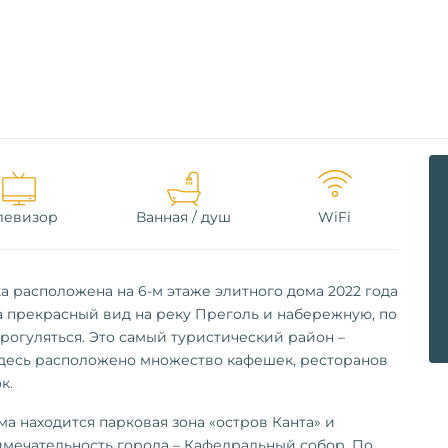
левизор
Ванная / душ
WiFi
 расположена на 6-м этаже элитного дома 2022 года
а прекрасный вид на реку Преголь и набережную, по
рогуляться. Это самый туристический район –
Здесь расположено множество кафешек, ресторанов
к.
ма находится парковая зона «остров Канта» и
мечательность города – Кафедральный собор. По