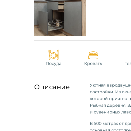
Посуда
Кровать
Те
Уютная евродвушка
Описание
постройки. Из окн
которой приятно п
Рыбная деревня. 
и сувенирных лаво
В 500 метрах от до
основная достопри