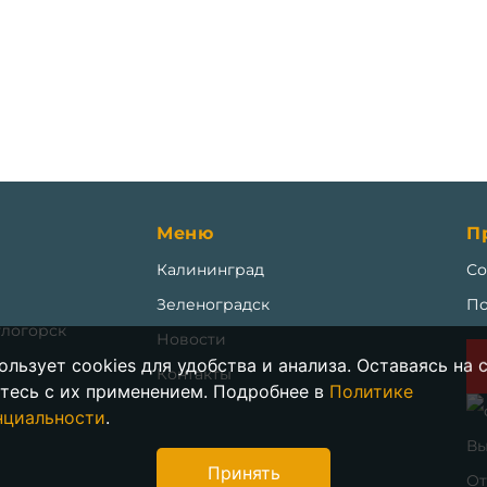
Меню
П
Калининград
Со
Зеленоградск
По
тлогорск
Новости
ользует cookies для удобства и анализа. Оставаясь на 
Контакты
тесь с их применением. Подробнее в
Политике
нциальности
.
Вы
Принять
От