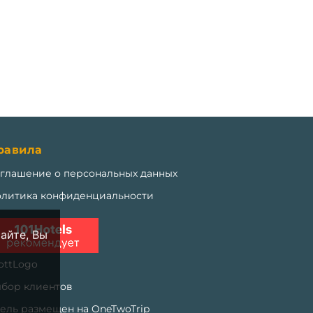
равила
глашение о персональных данных
литика конфиденциальности
сайте, Вы
бор клиентов
ель размещен на OneTwoTrip