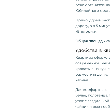
реке организовыва
Юбилейного моста
Прямо у дома расп
дорогу, а в 5 мин
«Виктория».
Общая площадь ква
Удобства в кв
Квартира оформлен
современной мебе
кровать, а на кухн
разместить до 4-х
кабина.
Для комфортного 
белье, полотенца,
утюг с гладильной
чайник и всю нео