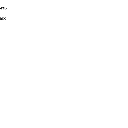
ить
ных