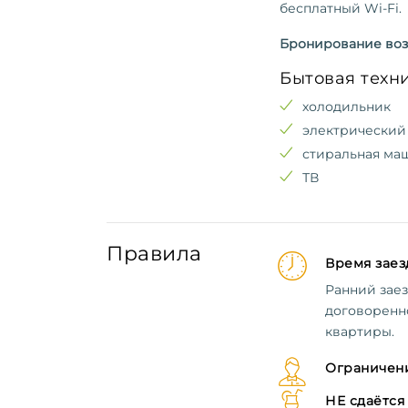
бесплатный Wi-Fi.
Бронирование воз
Бытовая техн
холодильник
электрический
стиральная ма
ТВ
Правила
Время заезд
Ранний заез
договоренн
квартиры.
Ограничени
НЕ сдаётся