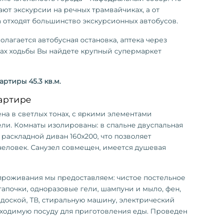
ют экскурсии на речных трамвайчиках, а от
 отходят большинство экскурсионных автобусов.
олагается автобусная остановка, аптека через
утах ходьбы Вы найдете крупный супермаркет
ртиры 45.3 кв.м.
артире
а в светлых тонах, с яркими элементами
ли. Комнаты изолированы: в спальне двуспальная
е раскладной диван 160х200, что позволяет
 человек. Санузел совмещен, имеется душевая
проживания мы предоставляем: чистое постельное
 тапочки, одноразовые гели, шампуни и мыло, фен,
 доской, ТВ, стиральную машину, электрический
бходимую посуду для приготовления еды. Проведен