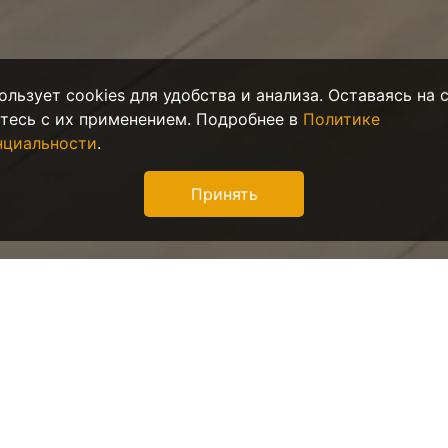
ользует cookies для удобства и анализа. Оставаясь на 
тесь с их применением. Подробнее в
Политике
нциальности
.
Принять
ир посуточно в Кали
берегу моря
егион России. Отделён от остальной России территорией 