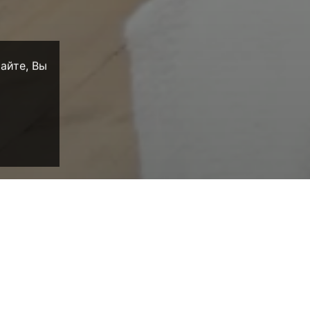
сайте, Вы
нинграде и на
других государств, но соединён морем и