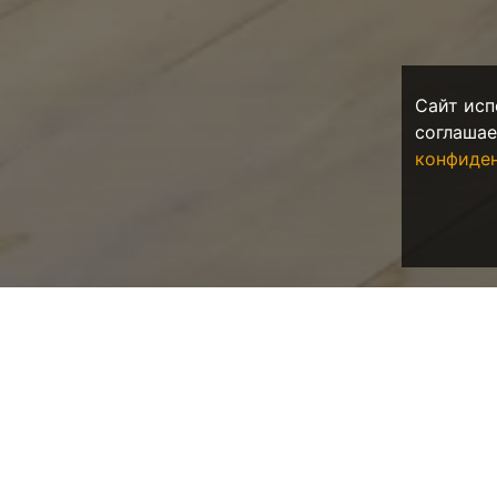
Сайт исп
соглашае
конфиде
Аренда кварт
Калининградская область — самый западный р
является, таким образом, полуэксклавом.